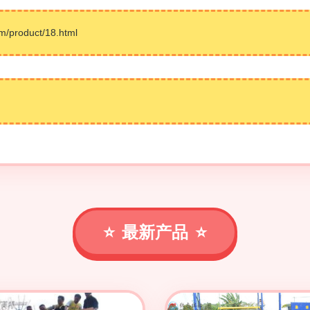
roduct/18.html
最新产品