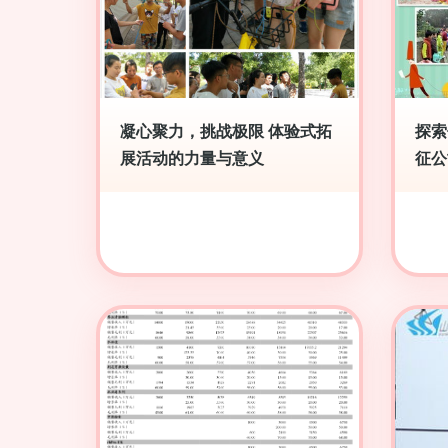
凝心聚力，挑战极限 体验式拓
探索
展活动的力量与意义
征公