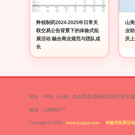
羚锐制药2024-2025年日常关
山美
联交易公告背景下的体验式拓
业助
展活动 融合商业规范与团队成
庆上
长
地址：中国（云南）自由贸易试验区昆明片区官渡区广
电话：1388827**
Copyright © 2026
www.ynjyjd.com
体验式拓展活动