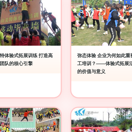
特体验式拓展训练 打造高
弥态体验 企业为何如此重
团队的核心引擎
工培训？——体验式拓展
的价值与意义