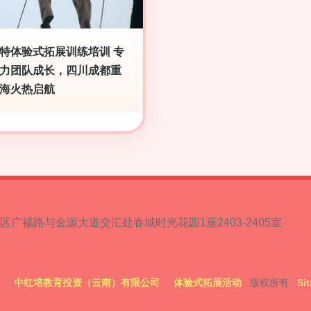
特体验式拓展训练培训 专
力团队成长，四川成都重
海火热启航
福路与金源大道交汇处春城时光花园1座2403-2405室
中红培教育投资（云南）有限公司
体验式拓展活动
版权所有
Si