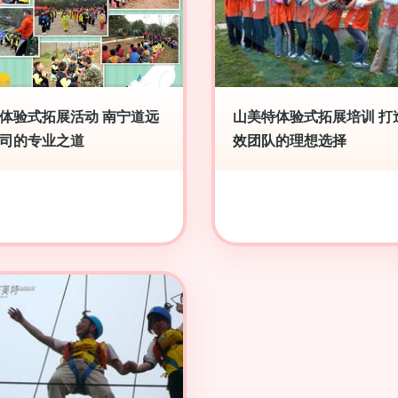
体验式拓展活动 南宁道远
山美特体验式拓展培训 打
司的专业之道
效团队的理想选择