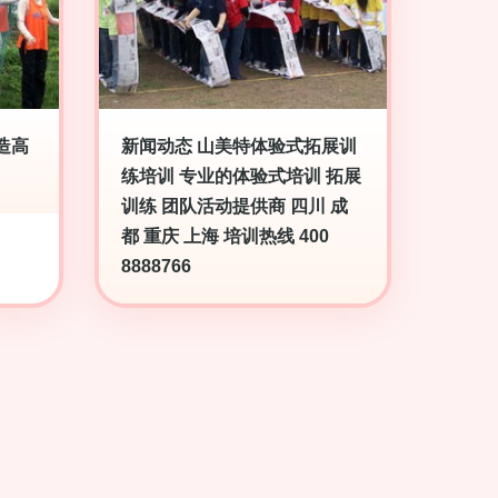
造高
新闻动态 山美特体验式拓展训
练培训 专业的体验式培训 拓展
训练 团队活动提供商 四川 成
都 重庆 上海 培训热线 400
8888766