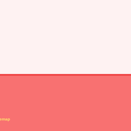
temap