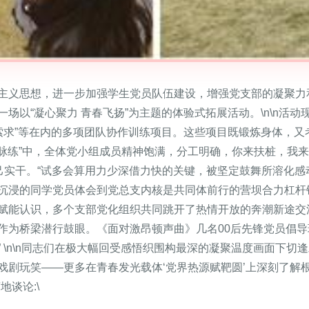
主义思想，进一步加强学生党员队伍建设，增强党支部的凝聚力
场以“凝心聚力 青春飞扬”为主题的体验式拓展活动。\n\n活
网阵索求”等在内的多项团队协作训练项目。这些项目既锻炼身体，
建群脉练”中，全体党小组成员精神饱满，分工明确，你来扶桩，我
己实干。“试多会算用力少深借力快的关键，被坚定鼓舞所溶化感
沉浸的同学党员体会到党总支内核是共同体前行的营坝合力杠杆锁
赋能认识，多个支部党化组织共同跳开了热情开放的奔潮新途交
作为桥梁潜行鼓眼。《面对激昂顿声曲》几名00后先锋党员倡
 \n\n同志们在极大幅回受感悟织围构最深的凝聚温度画面下切
戏剧玩笑——更多在青春发光载体‘党界热源赋靶圆’上深刻了解
谈论:\