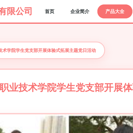
有限公司
首页
企业简介
产品大全
业技术学院学生党支部开展体验式拓展主题党日活动
 职业技术学院学生党支部开展