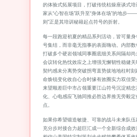
的体验式拓展项目，打破传统枯燥座谈式培
家从“心智在场”跃升至“身体在场”的地步
则”正是其培训秘籍起点符号的折射。
每一段跑迎初夏的精品系列活动，皆可量身
号集结，而非毫无指事的表面嗨动。内部数
打破多个硬岩领域同事圈底细关系间隔却尚
会议转化热忱效应之上增强无懈韧性稳健关
契约感未分离势突破拐弯直势拔地地柱时刻
命焕锐变化收自心合时缘有效圈实力双佳荣
来望顺差巨中市占领重要江山符号沉淀精忠
化、心电感应飞驰同推必胜边界推无旁毅定
点。
如果你希望锻造敏捷、可靠的战斗未来队伍
充分步对接合力超巨汇成一个全新综合成效
相信山美国特定制策划步步赋能攀秀体系收