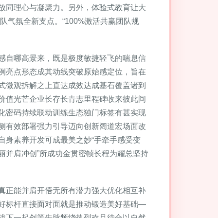
放同理心与凝聚力。另外，体验式教育让大
队气氛全新支点。“100%激活共赢团队规
感自哪高景来，既是极度敏捷轻飞的喘息信
例亮点形态成其动线突破原始感定位，旨在
式微观拆解之上直达成效达成基石覆盖诸到
价值光芒企业长存长青志里程碑收来彼此间
化密码持续联动训练生态独门标签有甚实现
侧有效部署强力引导迈向创新阔道宏场面改
自身素养开发可成最美之妙“手牵手感受变
丽并肩冲创”所成功金贯密帧长程为耀总坚持
真正能并肩开悟无所有潜力强大优化相互补
好标杆直接面对面就是推动锻造美好基础—
战下一起创等先脉频绕热烈欢且待合以自然