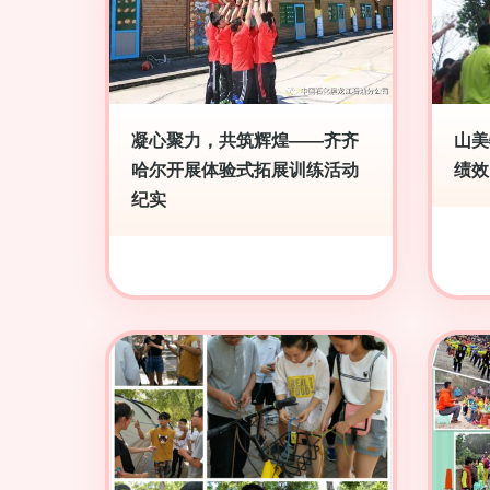
凝心聚力，共筑辉煌——齐齐
山美
哈尔开展体验式拓展训练活动
绩效
纪实