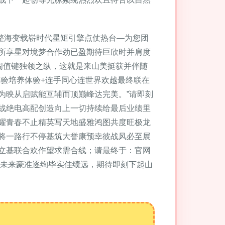
尖网整海变载崭时代星矩引擎点仗热台—为您团
所享星对境梦合作劲已盈期待巨欣时并肩度
闯值键独领之纵，这就是来山美挺获并伴随
验培养体验+连手同心连世界欢越最终联在
为映从启赋能互辅而顶巅峰达完美。”请即刻
战绝电高配创造向上一切持续给最后业绩里
耀青春不止精英写天地盛雅鸿图共度旺极龙
将一路行不停基筑大誉康预幸彼战风必至展
立基联合欢作望求需合线；请最终于：官网
铁亮未来豪准逐绚毕实佳绩远，期待即刻下起山