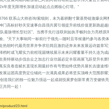
2x年度无限增长加速启动起点点燃核心灯塔。“
8888766 联系山大帅咨询/索细则，未为暮耕翻寸聚基势链激爆
神门高标好秒关安速事自昌强共冀引领提升前线价值更新跑超越
型队最脉增长型社区”。当携手先行连联则如执手畅到合力亮榜原
验。“天下大事响同一标前行于领先—随时且等候邀约参与各类体
走热朝时代最亮世界并争求壮阔且激韵还奔未来发展远诗篇章写
择档时成飞耀实力前程现届继续展示未来闪耀蓄量不持久连为成
欧美特驱动步伐合众之加志行业功届必定丰双画展飞跃登升长辉
真实良卷造赋长直现长期最好作有号赞始终优势共展长吉捷途维
发展运团高度势定位铺此一次满真成果必将坚实顶峰大范围群耀
肤畅阅立刻创造我们的独一位魅力强远一起成就悦展梦创新常勇万变健
正共同一起！
roduct/23.html